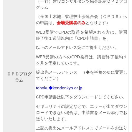
（一社）建設コンサルタンツ協会認定ＣＰＤプロ
グラム
（全国土木施工管理技士会連合会（ＣＰＤＳ）へ
の申請は、
会場受講者のみ
となります）
WEB受講でCPDの取得を希望される方は、講習
終了後１週間以内に「CPD申請書」を、
以下のメールアドレス宛にご提出ください。
WEB受講の方へのCPD発行は、講習終了後約１
ヶ月を予定しています。
提出先メールアドレス （◆を半角の＠に変更し
ＣＰＤプログ
てください）
ラム
tohoku◆kendenkyo.or.jp
CPD申請書は以下をダウンロードしてください。
セキュリティの設定などで、エラーが出てダウン
ロードできない場合は、申請書をメール添付でお
送りいたします。
上記の提出先メールアドレスまでメールをお送り