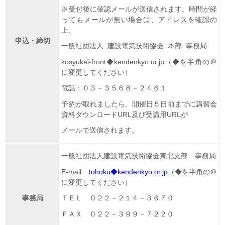
※受付後に確認メールが送信されます。時間が経
ってもメールが無い場合は、アドレスを確認の
上、
申込・締切
一般社団法人 建設電気技術協会 本部 事務局
kosyukai-front◆kendenkyo.or.jp（◆を半角の＠
に変更してください）
電話：０３－３５６８－２４６１
予約が取れましたら、開催日５日前までに講習会
資料ダウンロードURL及び受講用URLが
メールで送信されます。
一般社団法人建設電気技術協会東北支部 事務局
E-mail
tohoku
◆kendenkyo.or.jp
（◆を半角の＠
に変更してください）
事務局
ＴＥＬ ０２２－２１４－３６７０
ＦＡＸ ０２２－３９９－７２２０