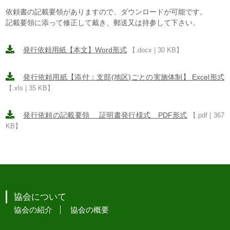
依頼書の記載要領がありますので、ダウンロードが可能です。
記載要領に添って修正して戴き、郵送又は持参して下さい。
発行依頼用紙【本文】Word形式
【.docx | 30 KB】
発行依頼用紙【添付：支部(地区)ごとの実施体制】 Excel形式
【.xls | 35 KB】
発行依頼の記載要領 証明書発行様式 PDF形式
【.pdf | 367
KB】
協会について
協会の紹介
協会の概要